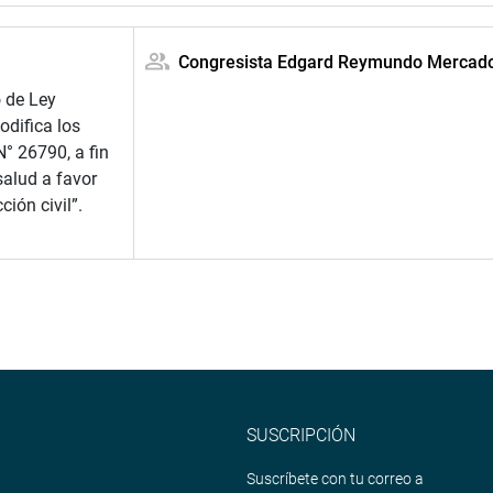
Congresista Edgard Reymundo Mercad
o de Ley
difica los
N° 26790, a fin
salud a favor
ión civil”.
SUSCRIPCIÓN
Suscríbete con tu correo a