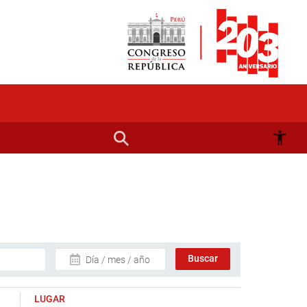
Día / mes / año
LUGAR