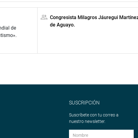
Congresista Milagros Jáuregui Martíne
de Aguayo.
ndial de
utismo».
SUSCRIPCIÓN
Suscríbete con tu correo a
nuestro newsletter.