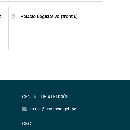
z
Palacio Legislativo (frontis)
CENTRO DE ATENCIÓN
prensa@congreso.gob.pe
CNC