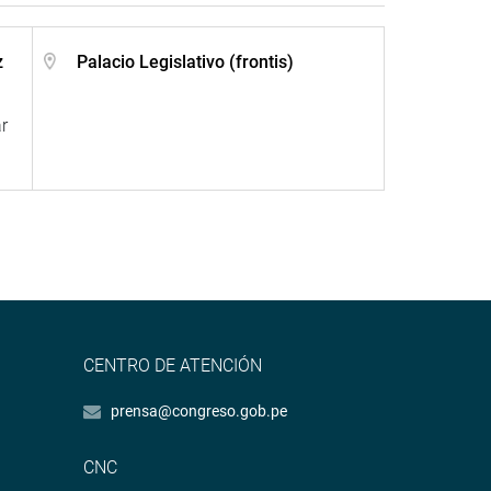
z
Palacio Legislativo (frontis)
r
CENTRO DE ATENCIÓN
prensa@congreso.gob.pe
CNC