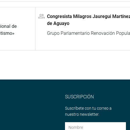
Congresista Milagros Jauregui Martíne
de Aguayo
ional de
utismo»
Grupo Parlamentario Renovación Popula
SUSCRIPCIÓN
Suscríbete con tu correo a
nuestro newsletter.