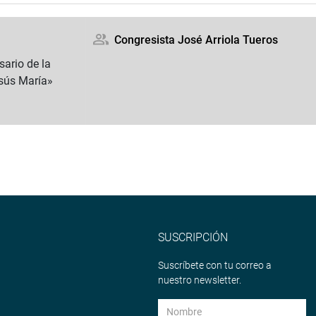
Congresista José Arriola Tueros
sario de la
sús María»
SUSCRIPCIÓN
Suscríbete con tu correo a
nuestro newsletter.