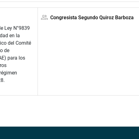
Congresista Segundo Quiroz Barboza
de Ley N°9839
dad en la
ico del Comité
o de
AE) para los
ros
 régimen
28.