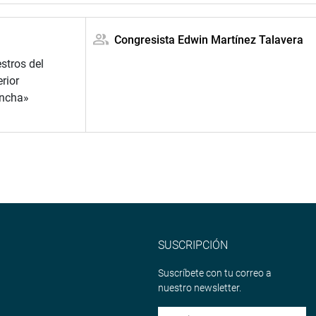
Congresista Edwin Martínez Talavera
stros del
rior
incha»
SUSCRIPCIÓN
Suscríbete con tu correo a
nuestro newsletter.