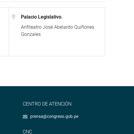
Palacio Legislativo.
Anfiteatro José Abelardo Quiñones
Gonzales
CENTRO DE ATENCIÓN
prensa@congreso.gob.pe
CNC