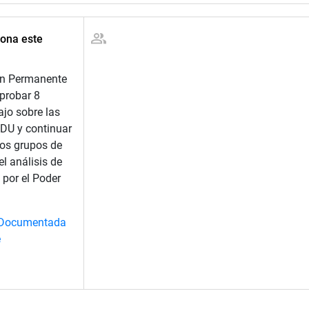
ona este
ón Permanente
aprobar 8
ajo sobre las
DU y continuar
vos grupos de
l análisis de
 por el Poder
Documentada
e