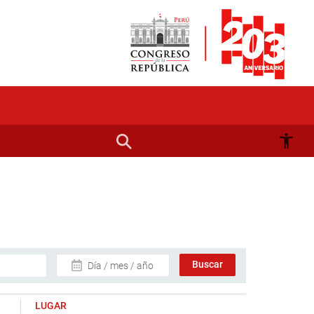
Día / mes / año
LUGAR