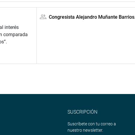
Congresista Alejandro Muñante Barrios
l interés
ión comparada
os”.
SUSCRIPCIÓN
Suscríbete con tu correo a
nuestro newsletter.