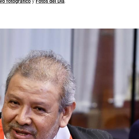
vo fotográfico
y
Fotos del Día
.