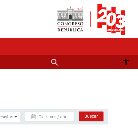
Día / mes / año