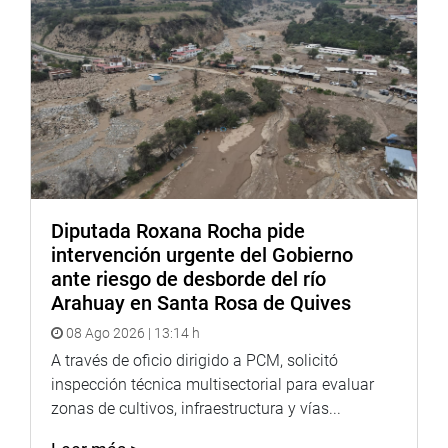
594 páginas
Precio de venta en la librería del FEC (Jr. Huallaga 374,
Cercado de Lima) S/. 39.00
Más información: fondoeditorial@congreso.gob.pe / T
311-7735 / redes: fecdelperu
Tienda virtual:
https://market.joinnus.com/congresoperu/671005
Diputada Roxana Rocha pide
intervención urgente del Gobierno
ante riesgo de desborde del río
Arahuay en Santa Rosa de Quives
Fondo Editorial del Congreso del Perú
08 Ago 2026 | 13:14 h
A través de oficio dirigido a PCM, solicitó
inspección técnica multisectorial para evaluar
zonas de cultivos, infraestructura y vías...