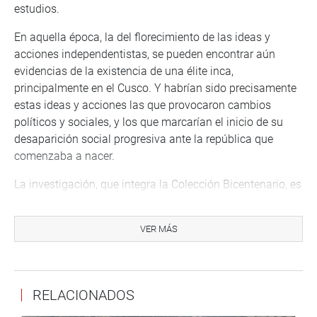
estudios.
En aquella época, la del florecimiento de las ideas y
acciones independentistas, se pueden encontrar aún
evidencias de la existencia de una élite inca,
principalmente en el Cusco. Y habrían sido precisamente
estas ideas y acciones las que provocaron cambios
políticos y sociales, y los que marcarían el inicio de su
desaparición social progresiva ante la república que
comenzaba a nacer.
La investigación, que integra la Colección Bicentenario, es
una gran oportunidad para seguir las huellas hasta la
actualidad del más grande imperio formado en
VER MÁS
Sudamérica y conocer las razones del rechazo a su
participación en la sociedad post independencia y
quienes son actualmente los descendientes directos de
los incas.
RELACIONADOS
Información adicional